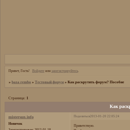
Привет, Гость!
Войдите
или
зарегистрируйтесь
.
»
baza rembo
»
Тестовый форум
»
Как раскрутить форум? Пособие
Страница:
1
Как раск
Поделиться
2013-01-20 22:05:24
mistersun.info
Новичок
Приветствую.
Зарегистрирован
: 2013-01-18