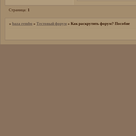
Страница:
1
»
baza rembo
»
Тестовый форум
»
Как раскрутить форум? Пособие