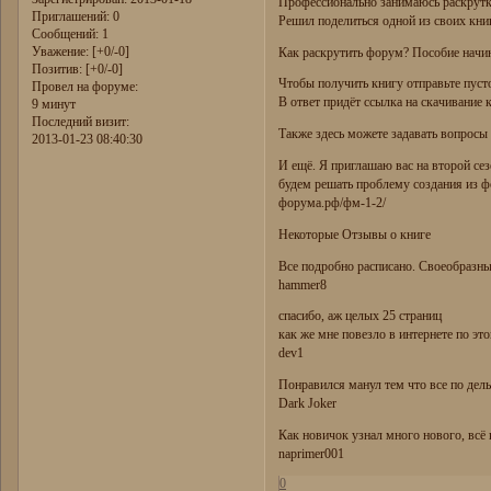
Профессионально занимаюсь раскрут
Приглашений:
0
Решил поделиться одной из своих книг
Сообщений:
1
Уважение:
[+0/-0]
Как раскрутить форум? Пособие нач
Позитив:
[+0/-0]
Чтобы получить книгу отправьте пустое
Провел на форуме:
В ответ придёт ссылка на скачивание 
9 минут
Последний визит:
Также здесь можете задавать вопросы
2013-01-23 08:40:30
И ещё. Я приглашаю вас на второй се
будем решать проблему создания из ф
форума.рф/фм-1-2/
Некоторые Отзывы о книге
Все подробно расписано. Своеобразн
hammer8
спасибо, аж целых 25 страниц
как же мне повезло в интернете по это
dev1
Понравился манул тем что все по дел
Dark Joker
Как новичок узнал много нового, всё 
naprimer001
0