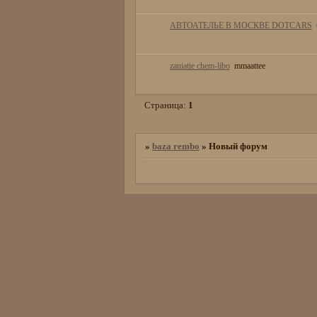
АВТОАТЕЛЬЕ В МОСКВЕ DOTCARS
zaniatie chem-libo
mmaattee
Страница:
1
»
baza rembo
»
Новый форум