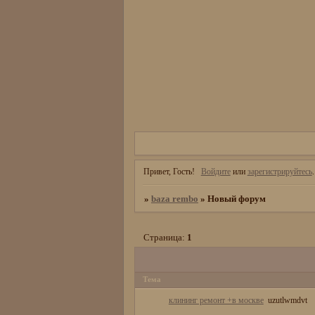
Привет, Гость!
Войдите
или
зарегистрируйтесь
.
»
baza rembo
»
Новый форум
Страница:
1
Тема
клининг ремонт +в москве
uzutlwmdvt