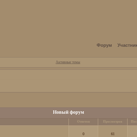
Форум
Участни
Активные темы
Новый форум
Ответов
Просмотров
Пос
0
61