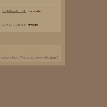
2023-10-24 03:32:00
uzutlwmdvt
2012-12-23 21:06:27
mmaattee