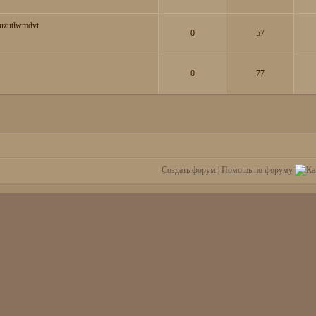
uzutlwmdvt
0
57
0
77
Создать форум
|
Помощь по форуму